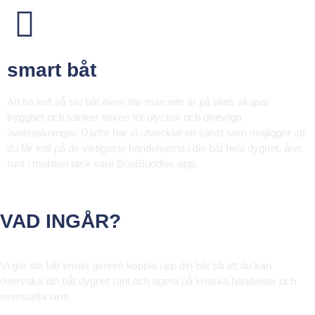
smart båt
Att ha koll på sin båt även när man inte är på plats skapar
trygghet och sänker risken för olyckor och otrevliga
överraskningar. Därför har vi utvecklat en tjänst som möjliggör att
du får koll på de viktigaste händelserna i din båt hela dygnet, året
runt i mobilen tack vare BoatBuddies app.
VAD INGÅR?
Vi gör din båt smart genom koppla upp din båt så att du kan
övervaka din båt dygnet runt och agera på kritiska händelser och
eventuella larm.