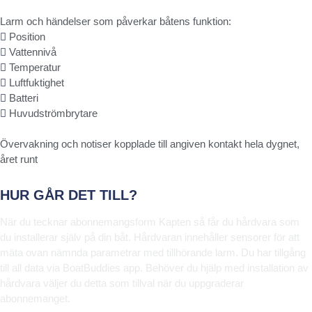
Larm och händelser som påverkar båtens funktion:
Position
Vattennivå
Temperatur
Luftfuktighet
Batteri
Huvudströmbrytare
Övervakning och notiser kopplade till angiven kontakt hela dygnet,
året runt
HUR GÅR DET TILL?
När du tecknar abonnemangsform Kapten så får du hårdvara som
du installerar själv på din båt. Hårdvaran innehåller sensorer för att
mäta ovan nämnda parametrar med tillhörande larm. Du har tillgång
till all data via BoatBuddies app. Behöver du hjälp med installation av
hårdvara väljer du detta som tillval när du uppgraderar
abonnemanget.